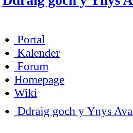
Ddraig goch y Ynys A
Portal
Kalender
Forum
Homepage
Wiki
Ddraig goch y Ynys Aval