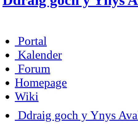
Ddraig goch y Ynys A
Portal
Kalender
Forum
Homepage
Wiki
Ddraig goch y Ynys Aval