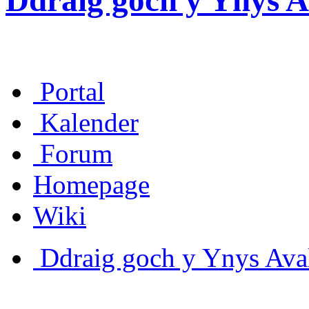
Ddraig goch y Ynys A
Portal
Kalender
Forum
Homepage
Wiki
Ddraig goch y Ynys Aval