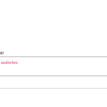
ag)
t auslöschen.